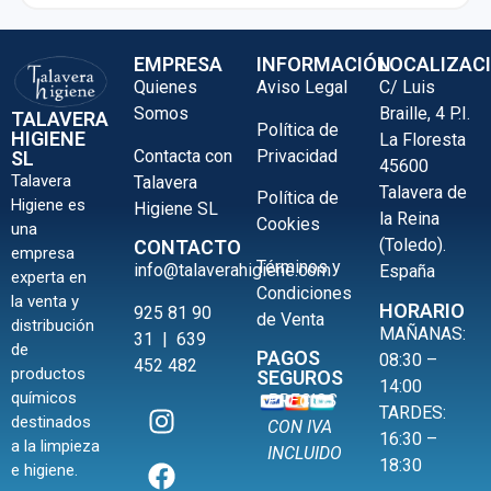
EMPRESA
INFORMACIÓN
LOCALIZAC
Quienes
Aviso Legal
C/ Luis
Somos
Braille, 4 P.I.
TALAVERA
Política de
HIGIENE
La Floresta
Contacta con
Privacidad
SL
45600
Talavera
Talavera
Talavera de
Política de
Higiene es
Higiene SL
la Reina
Cookies
una
(Toledo).
CONTACTO
empresa
Términos y
info@talaverahigiene.com
España
experta en
Condiciones
la venta y
HORARIO
925 81 90
de Venta
distribución
MAÑANAS:
31
|
639
de
PAGOS
08:30 –
452 482
productos
SEGUROS
14:00
químicos
PRECIOS
TARDES:
destinados
CON IVA
16:30 –
a la limpieza
INCLUIDO
18:30
e higiene.