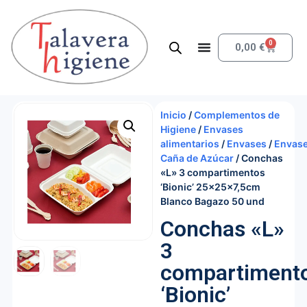
0
0,00
€
Inicio
/
Complementos de
Higiene
/
Envases
alimentarios
/
Envases
/
Envas
Caña de Azúcar
/ Conchas
«L» 3 compartimentos
‘Bionic’ 25x25x7,5cm
Blanco Bagazo 50 und
Conchas «L»
3
compartiment
‘Bionic’