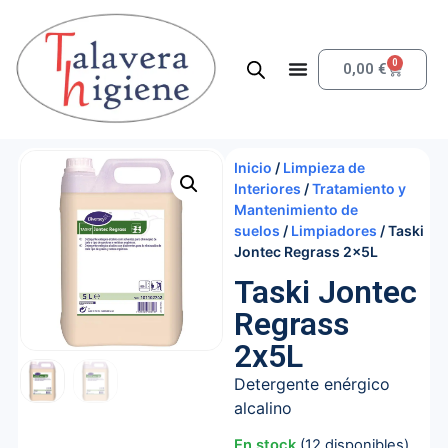
0
0,00
€
Inicio
/
Limpieza de
Interiores
/
Tratamiento y
Mantenimiento de
suelos
/
Limpiadores
/ Taski
Jontec Regrass 2x5L
Taski Jontec
Regrass
2x5L
Detergente enérgico
alcalino
En stock
(12 disponibles)