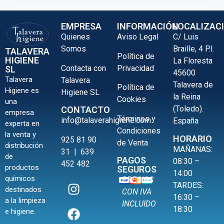
EMPRESA
INFORMACIÓN
LOCALIZAC
Quienes
Aviso Legal
C/ Luis
Somos
Braille, 4 P.I.
TALAVERA
Política de
HIGIENE
La Floresta
Contacta con
Privacidad
SL
45600
Talavera
Talavera
Talavera de
Política de
Higiene es
Higiene SL
la Reina
Cookies
una
(Toledo).
CONTACTO
empresa
Términos y
info@talaverahigiene.com
España
experta en
Condiciones
la venta y
HORARIO
925 81 90
de Venta
distribución
MAÑANAS:
31
|
639
de
PAGOS
08:30 –
452 482
productos
SEGUROS
14:00
químicos
PRECIOS
TARDES:
destinados
CON IVA
16:30 –
a la limpieza
INCLUIDO
18:30
e higiene.