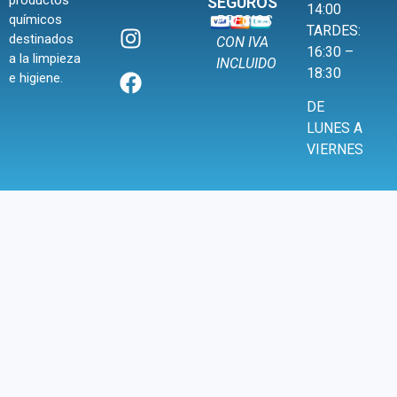
SEGUROS
14:00
químicos
PRECIOS
TARDES:
destinados
CON IVA
16:30 –
a la limpieza
INCLUIDO
18:30
e higiene.
DE
LUNES A
VIERNES