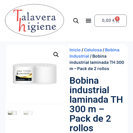
0
0,00
€
Inicio
/
Celulosa
/
Bobina
Industrial
/ Bobina
industrial laminada TH 300
m – Pack de 2 rollos
Bobina
industrial
laminada TH
300 m –
Pack de 2
rollos