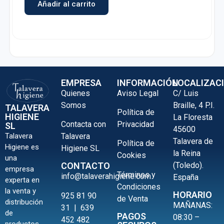
Añadir al carrito
EMPRESA
INFORMACIÓN
LOCALIZAC
Quienes
Aviso Legal
C/ Luis
Somos
Braille, 4 P.I.
TALAVERA
Política de
HIGIENE
La Floresta
Contacta con
Privacidad
SL
45600
Talavera
Talavera
Talavera de
Política de
Higiene es
Higiene SL
la Reina
Cookies
una
(Toledo).
CONTACTO
empresa
Términos y
info@talaverahigiene.com
España
experta en
Condiciones
la venta y
HORARIO
925 81 90
de Venta
distribución
MAÑANAS:
31
|
639
de
PAGOS
08:30 –
452 482
productos