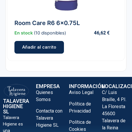
Room Care R6 6×0.75L
46,62
€
En stock
(10 disponibles)
Añadir al carrito
EMPRESA
INFORMACIÓN
LOCALIZAC
Quienes
Aviso Legal
C/ Luis
Somos
Braille, 4 P.I.
TALAVERA
Política de
HIGIENE
La Floresta
Contacta con
Privacidad
SL
45600
Talavera
Talavera
Talavera de
Política de
Higiene es
Higiene SL
la Reina
Cookies
una