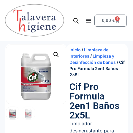
0
0,00
€
Inicio
/
Limpieza de
Interiores
/
Limpieza y
Desinfección de baños
/ Cif
Pro Formula 2en1 Baños
2x5L
Cif Pro
Formula
2en1 Baños
2x5L
Limpiador
desincrustante para