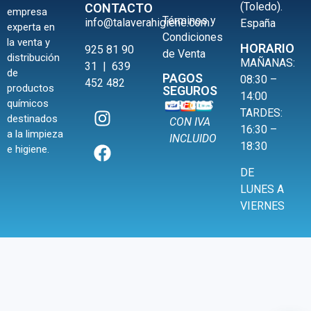
(Toledo).
CONTACTO
empresa
Términos y
info@talaverahigiene.com
España
experta en
Condiciones
la venta y
HORARIO
925 81 90
de Venta
distribución
MAÑANAS:
31
|
639
de
PAGOS
08:30 –
452 482
productos
SEGUROS
14:00
químicos
PRECIOS
TARDES:
destinados
CON IVA
16:30 –
a la limpieza
INCLUIDO
18:30
e higiene.
DE
LUNES A
VIERNES