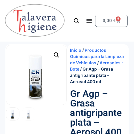
0
0,00
€
Inicio
/
Productos
Químicos para la Limpieza
de Vehículos
/
Aerosoles -
Bote
/ Gr Agp – Grasa
antigripante plata –
Aerosol 400 ml
Gr Agp –
Grasa
antigripante
plata –
Aerosol 400