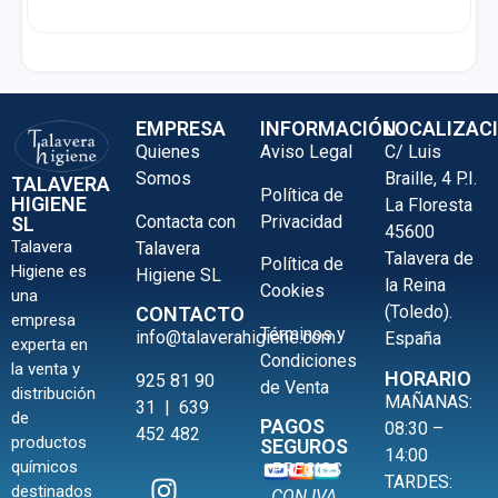
EMPRESA
INFORMACIÓN
LOCALIZAC
Quienes
Aviso Legal
C/ Luis
Somos
Braille, 4 P.I.
TALAVERA
Política de
HIGIENE
La Floresta
Contacta con
Privacidad
SL
45600
Talavera
Talavera
Talavera de
Política de
Higiene es
Higiene SL
la Reina
Cookies
una
(Toledo).
CONTACTO
empresa
Términos y
info@talaverahigiene.com
España
experta en
Condiciones
la venta y
HORARIO
925 81 90
de Venta
distribución
MAÑANAS:
31
|
639
de
PAGOS
08:30 –
452 482
productos
SEGUROS
14:00
químicos
PRECIOS
TARDES:
destinados
CON IVA