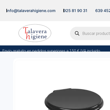
info@talaverahigiene.com
925 81 90 31
639 45
Envío gratuito en pedidos superiores a 150 € IVA incluido.