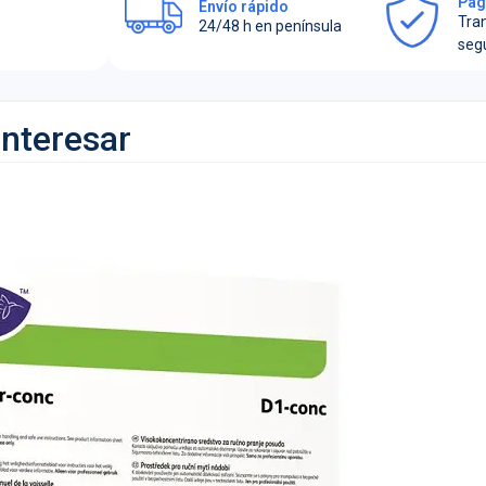
Pag
Envío rápido
Tra
24/48 h en península
seg
interesar