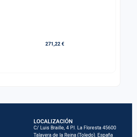
Task
271,22
€
En st
Añ
LOCALIZACIÓN
C/ Luis Braille, 4 P.I. La Floresta 45600
Talavera de la Reina (Toledo). España