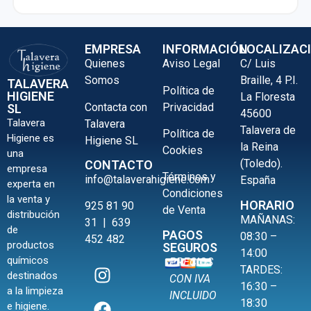
EMPRESA
INFORMACIÓN
LOCALIZAC
Quienes
Aviso Legal
C/ Luis
Somos
Braille, 4 P.I.
TALAVERA
Política de
HIGIENE
La Floresta
Contacta con
Privacidad
SL
45600
Talavera
Talavera
Talavera de
Política de
Higiene es
Higiene SL
la Reina
Cookies
una
(Toledo).
CONTACTO
empresa
Términos y
info@talaverahigiene.com
España
experta en
Condiciones
la venta y
HORARIO
925 81 90
de Venta
distribución
MAÑANAS:
31
|
639
de
PAGOS
08:30 –
452 482
productos
SEGUROS
14:00
químicos
PRECIOS
TARDES:
destinados
CON IVA
16:30 –
a la limpieza
INCLUIDO
18:30
e higiene.