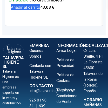
Añadir al carrito
43,08
€
EMPRESA
INFORMACIÓN
LOCALIZAC
Quienes
Aviso Legal
C/ Luis
Somos
Braille, 4 P.I.
TALAVERA
Política de
HIGIENE
La Floresta
Contacta con
Privacidad
SL
45600
Talavera
Talavera
Talavera de
Política de
Higiene es
Higiene SL
la Reina
Cookies
una
(Toledo).
CONTACTO
empresa
Términos y
info@talaverahigiene.com
España
experta en
Condiciones
la venta y
HORARIO
925 81 90
de Venta
distribución
MAÑANAS:
31
|
639