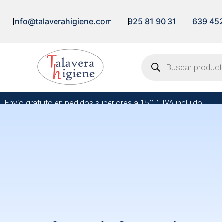
info@talaverahigiene.com
925 81 90 31
639 45
Envío gratuito en pedidos superiores a 150 € IVA incluido.