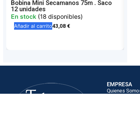
Bobina Mini Secamanos 75m . Saco
Man
12 unidades
G/M
En stock
(18 disponibles)
En 
Añadir al carrito
43,08
€
Aña
EMPRESA
Quienes Somo
Contacta con T
CONTACTO
info@talaverah
TALAVERA HIGIENE SL
925 81 90 31
Talavera Higiene es una empresa experta
en la venta y distribución de productos