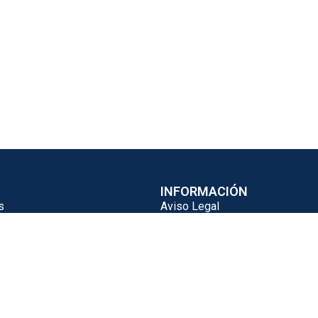
telines ‘Spundbond Plus+’ 80
2 30×40 CM Arena PP (500 UNID.)
stock
(1 disponibles)
dir al carrito
107,67
€
77,52
€
INFORMACIÓN
s
Aviso Legal
alavera Higiene SL
Política de Privacidad
Política de Cookies
igiene.com
Términos y Condiciones de Ven
|
639 452 482
PAGOS SEGUROS