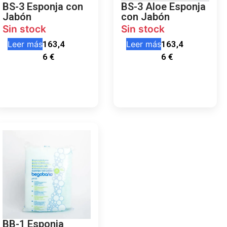
BS-3 Esponja con
BS-3 Aloe Esponja
Jabón
con Jabón
Sin stock
Sin stock
Leer más
163,4
Leer más
163,4
6
€
6
€
BB-1 Esponja