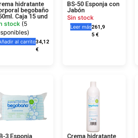
rema hidratante
BS-50 Esponja con
orporal begobaño
Jabón
50ml. Caja 15 und
Sin stock
n stock
(5
Leer más
261,9
isponibles)
5
€
Añadir al carrito
34,12
€
B-3 Esponja
Crema hidratante