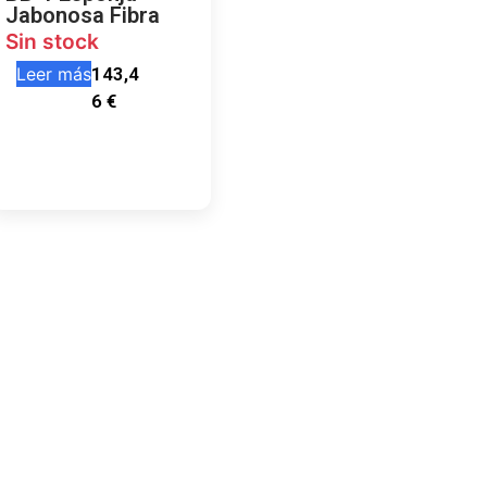
Jabonosa Fibra
Sin stock
Leer más
143,4
6
€