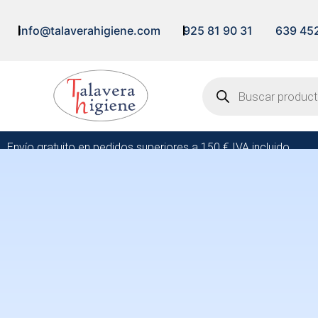
info@talaverahigiene.com
925 81 90 31
639 45
Envío gratuito en pedidos superiores a 150 € IVA incluido.