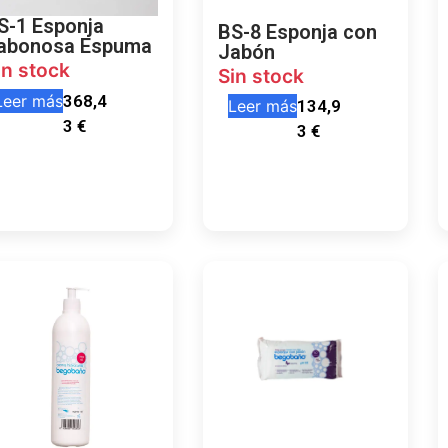
S-1 Esponja
BS-8 Esponja con
abonosa Espuma
Jabón
in stock
Sin stock
Leer más
368,4
Leer más
134,9
3
€
3
€