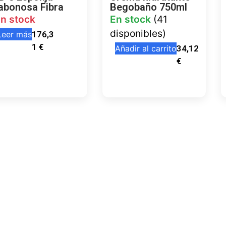
abonosa Fibra
Begobaño 750ml
in stock
En stock
(41
disponibles)
Leer más
176,3
1
€
Añadir al carrito
34,12
€