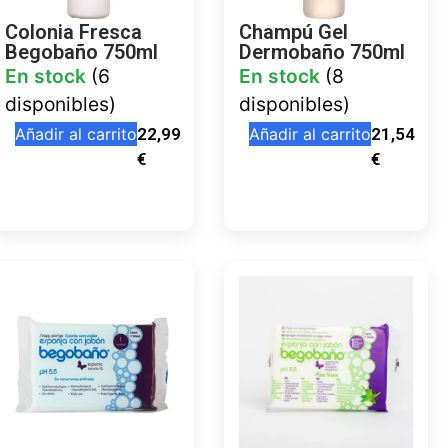
Colonia Fresca
Champú Gel
Begobaño 750ml
Dermobaño 750ml
En stock
(6
En stock
(8
disponibles)
disponibles)
Añadir al carrito
22,99
Añadir al carrito
21,54
€
€